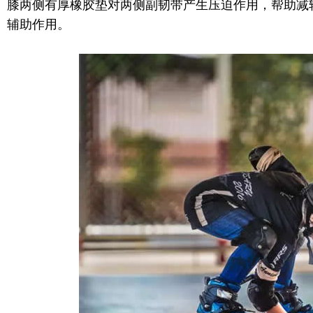
膝两侧有厚橡胶垫对两侧副韧带产生压迫作用，帮助减
辅助作用。